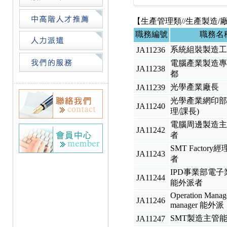
【生產管理類//生產製造/
職務編號
職務名
系統組裝製造
JA11236
電腦產業製造專
JA11238
都
光學產業廠長
JA11239
光學產業網印部
JA11240
理/課長)
電腦周邊製造主
JA11242
者
SMT Factory
JA11243
者
IPD事業部電子
JA11244
能外派者
Operation Manage
JA11246
manager 能外派
SMT製造主管
JA11247