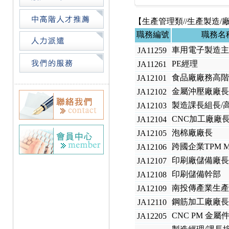
【生產管理類//生產製造/
職務編號
職務名
車用電子製造
JA11259
PE經理
JA11261
食品廠廠務高
JA12101
金屬沖壓廠廠長
JA12102
製造課長組長/
JA12103
CNC加工廠廠
JA12104
泡棉廠廠長
JA12105
跨國企業TPM Ma
JA12106
印刷廠儲備廠
JA12107
印刷儲備幹部
JA12108
南投傳產業生
JA12109
鋼筋加工廠廠
JA12110
CNC PM 金屬
JA12205