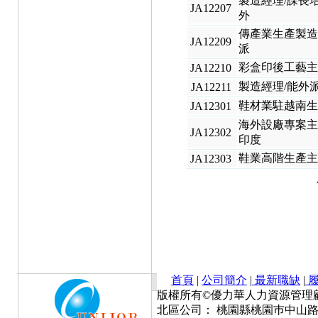
製造經理/課長
JA12207
外
傳產業生產製造
JA12209
派
彩盒印後工藝
JA12210
製造經理/能外
JA12211
鞋材業駐越南
JA12301
海外設廠專案主
JA12302
印度
鞋業高階生產
JA12303
首頁
|
公司簡介
|
最新職缺
|
履
版權所有©優力華人力資源管理顧問有限公司 Cop
北區公司： 桃園縣桃園巿中山路777號