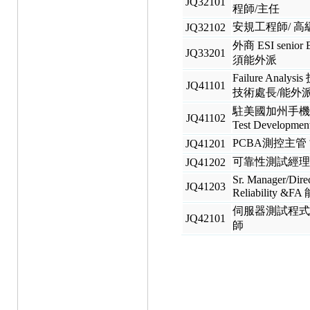
JQ32101
程師/主任
安規工程師/ 高
JQ32102
外商 ESI senior E
JQ33201
須能外派
Failure Analy
JQ41101
技術處長/能外
駐美國加州手機元
JQ41102
Test Developmen
PCBA測控主管
JQ41201
可靠性測試經
JQ41202
Sr. Manager/Dire
JQ41203
Reliability &
伺服器測試程式
JQ42101
師