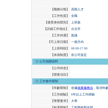
【職務分類】
高階人才
【工作性質】
全職
【接受身份類別】
上班族
【詳細工作地址】
台北市
【工作待遇】
面議
【可上班日期】
一個月內
【上班時段】
08:00-17:00
【休假制度】
依公司規定
◎ 公司相關資料
【公司特色】
【營業項目】
◎
工作條件限制
【年齡限制】
依據
就業服務法
，取消年
【工作經驗】
6年以上工作經驗
【學歷要求】
大學
【科系限制】
工程學科類全部