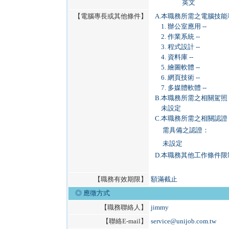
英文
【電腦專長或其他條件】
A.
本職務所需之電腦技能
1. 辦公室應用 --
2. 作業系統 --
3. 程式設計 --
4. 資料庫 --
5. 繪圖軟體 --
6. 網頁技術 --
7. 多媒體軟體 --
B.
本職務所需之相關駕照
未設定
C.
本職務所需之相關認證
需具備之認證：
未設定
D.
本職務其他工作條件限
【職務有效期限】
額滿截止
◎ 應徵方式
【職務聯絡人】
jimmy
【聯絡E-mail】
service@unijob.com.tw