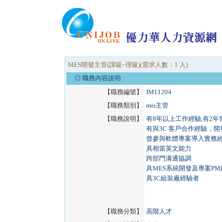
MES開發主管(課級~理級)(需求人數：1 人)
◎ 職務內容說明
【職務編號】
IM11204
【職務類別】
mis主管
【職務說明】
有8年以上工作經驗,有2
有與3C 客戶合作經驗，開
曾參與軟體專案導入實務
具相當英文能力
跨部門溝通協調
具MES系統開發及專案P
具3C組裝廠經驗者
【職務分類】
高階人才