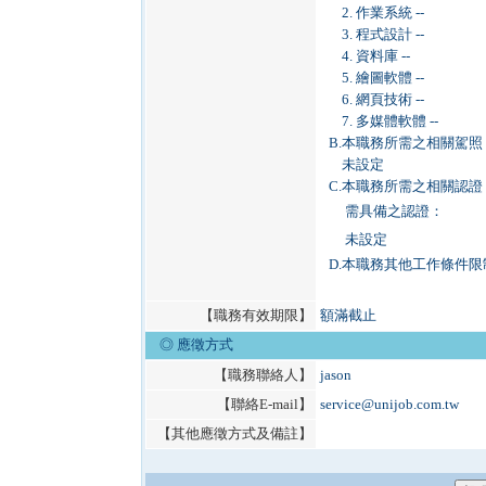
2. 作業系統 --
3. 程式設計 --
4. 資料庫 --
5. 繪圖軟體 --
6. 網頁技術 --
7. 多媒體軟體 --
B.
本職務所需之相關駕照
未設定
C.
本職務所需之相關認證
需具備之認證：
未設定
D.
本職務其他工作條件限
【職務有效期限】
額滿截止
◎ 應徵方式
【職務聯絡人】
jason
【聯絡E-mail】
service@unijob.com.tw
【其他應徵方式及備註】