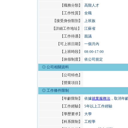
【職務分類】
高階人才
【工作性質】
全職
【接受身份類別】
上班族
【詳細工作地址】
江蘇省
【工作待遇】
面議
【可上班日期】
一個月內
【上班時段】
08:00-17:00
【休假制度】
依公司規定
◎ 公司相關資料
【公司特色】
【營業項目】
◎
工作條件限制
【年齡限制】
依據
就業服務法
，取消年
【工作經驗】
5年以上工作經驗
【學歷要求】
大學
【科系限制】
工程學