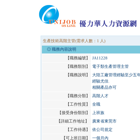
生產技術高階主管(需求人數：1 人)
◎ 職務內容說明
【職務編號】
JA11228
【職務類別】
電子類生產管理主管
【職務說明】
大陸工廠管理經驗至少五年
經驗尤佳.
相關產品亦可
【職務分類】
高階人才
【工作性質】
全職
【接受身份類別】
上班族
【詳細工作地址】
廣東省東莞市
【工作待遇】
依公司規定
【可上班日期】
一個月內