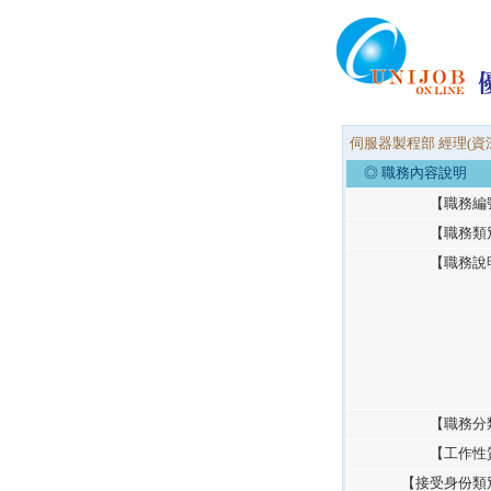
伺服器製程部 經理(資深
◎ 職務內容說明
【職務編
【職務類
【職務說
【職務分
【工作性
【接受身份類