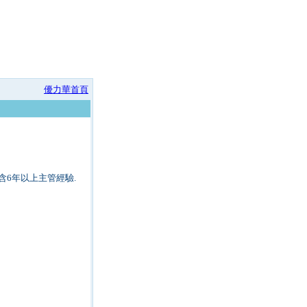
優力華首頁
 其中含6年以上主管經驗.