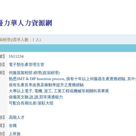
經理)(需求人數：1 人)
號】
JA11234
別】
電子類生產管理主管
明】
伺服器製程部 經理(資深經理)
熟悉SMT & DIP Insertion process, 俱有十年以上伺服器生產實務經驗,
俱有生產良率改善及稼動率提升之實務經驗
大專以上電子, 電機, 資工, 工業工程或機械等相關科系畢業
俱備英文聽,說,讀,寫等溝通能力
可配合長期出差/派駐大陸
類】
高階人才
質】
全職
別】
上班族