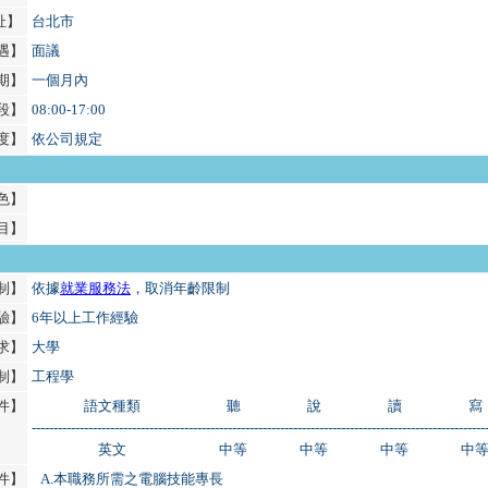
址】
台北市
遇】
面議
期】
一個月內
段】
08:00-17:00
度】
依公司規定
色】
目】
制】
依據
就業服務法
，取消年齡限制
驗】
6年以上工作經驗
求】
大學
制】
工程學
件】
語文種類
聽
說
讀
寫
--------------------------------------------------------------------------------------------------------
英文
中等
中等
中等
中
件】
A.
本職務所需之電腦技能專長