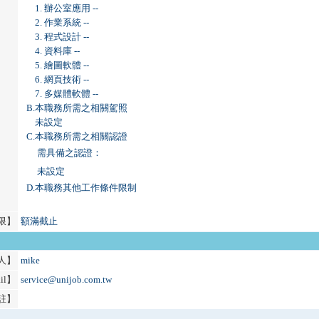
1. 辦公室應用 --
2. 作業系統 --
3. 程式設計 --
4. 資料庫 --
5. 繪圖軟體 --
6. 網頁技術 --
7. 多媒體軟體 --
B.
本職務所需之相關駕照
未設定
C.
本職務所需之相關認證
需具備之認證：
未設定
D.
本職務其他工作條件限制
限】
額滿截止
人】
mike
il】
service@unijob.com.tw
註】