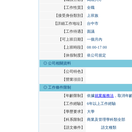
【工作性質】
全職
【接受身份類別】
上班族
【詳細工作地址】
台中市
【工作待遇】
面議
【可上班日期】
一個月內
【上班時段】
08:00-17:00
【休假制度】
依公司規定
◎ 公司相關資料
【公司特色】
【營業項目】
◎
工作條件限制
【年齡限制】
依據
就業服務法
，取消年
【工作經驗】
6年以上工作經驗
【學歷要求】
大學
【科系限制】
商業及管理學科類全部
【語文條件】
語文種類