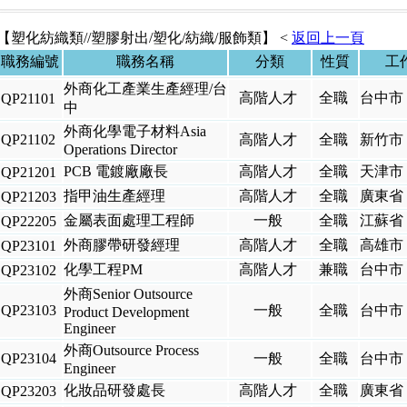
【塑化紡織類//塑膠射出/塑化/紡織/服飾類】
<
返回上一頁
職務編號
職務名稱
分類
性質
工
外商化工產業生產經理/台
高階人才
全職
台中市
QP21101
中
外商化學電子材料Asia
QP21102
高階人才
全職
新竹市
Operations Director
PCB 電鍍廠廠長
高階人才
全職
天津市
QP21201
指甲油生產經理
高階人才
全職
廣東省
QP21203
金屬表面處理工程師
一般
全職
江蘇省
QP22205
外商膠帶研發經理
高階人才
全職
高雄市
QP23101
化學工程PM
高階人才
兼職
台中市
QP23102
外商Senior Outsource
QP23103
一般
全職
台中市
Product Development
Engineer
外商Outsource Process
QP23104
一般
全職
台中市
Engineer
化妝品研發處長
高階人才
全職
廣東省
QP23203